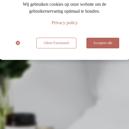
Wij gebruiken cookies op onze website om de
gebruikerservaring optimaal te houden.
Privacy policy
Alleen Functioneel
Accepteer alle