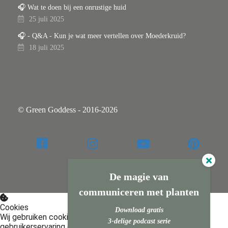
🎧 Wat te doen bij een onrustige huid
25 juli 2025
🎧 - Q&A - Kun je wat meer vertellen over Moederkruid?
18 juli 2025
© Green Goddess - 2016-2026
De magie van
communiceren met planten
Cookies
Download gratis
Wij gebruiken cookies op onze website om de
3-delige podcast serie
gebruikerservaring optimaal te houden.
Privacy policy