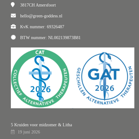
3817CH
Amersfoort
hello@green-goddess.nl
KvK nummer: 69326487
BTW nummer: NL002139873B81
5 Kruiden voor midzomer & Litha
19 juni 2026